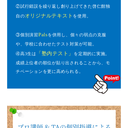
②試行錯誤を繰り返し創り上げてきた啓仁館独
オリジナルテキスト
自の
を使用。
Pals
③個別演習
を併用し、個々の弱点の克服
や、学校に合わせたテスト対策が可能。
「塾内テスト」
④高3生は
を定期的に実施。
成績上位者の順位が貼り出されることから、モ
チベーションを更に高められる。