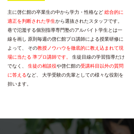
主に啓仁館の卒業生の中から学力・性格など
総合的に
適正を判断された学生
から選抜されたスタッフです。
巷で氾濫する個別指導専門塾のアルバイト学生とは一
線を画し
原則毎週の啓仁館プロ講師による授業研修に
よって、
その
教授ノウハウを徹底的に教え込まれて現
場に当たる
準プロ講師です。
生徒目線の学習指導だけ
でなく、
生徒の相談役
や啓仁館の
受講科目以外の質問
に答える
など、
大学受験の先輩としての様々な役割を
担います。