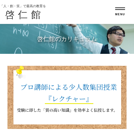
「人・創・笑」で最高の教育を
啓仁館
MENU
啓仁館のカリキュラム