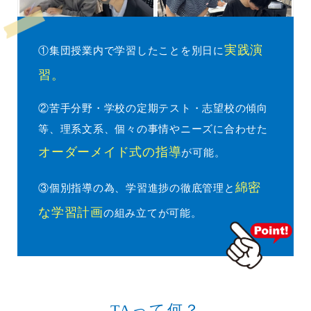
実践演
①集団授業内で学習したことを別日に
習。
②苦手分野・学校の定期テスト・志望校の傾向
等、理系文系、個々の事情やニーズに合わせた
オーダーメイド式の指導
が可能。
綿密
③個別指導の為、学習進捗の徹底管理と
な学習計画
の組み立てが可能。
TAって何？