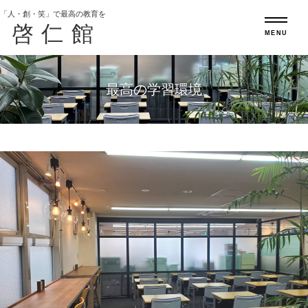
「人・創・笑」で最高の教育を
啓仁館
MENU
最高の学習環境